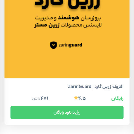
افزونه زرین گارد | ZarinGuard
رایگان
۴.۵
۴۷۱
دانلود
دانلود رایگان