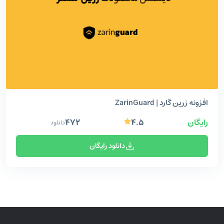
افزونه زرین گارد | ZarinGuard
رایگان
۴.۵
۴۷۲
دانلود
دانلود رایگان