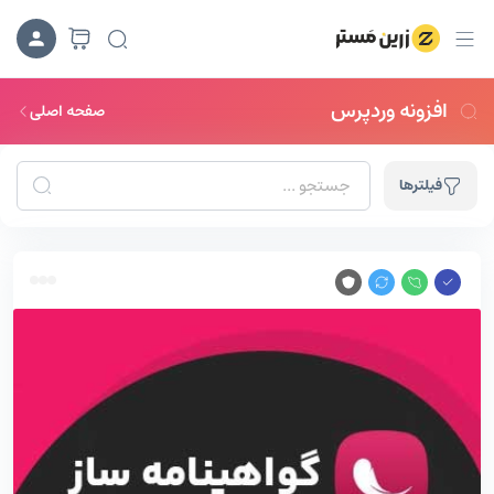
افزونه وردپرس
صفحه اصلی
فیلترها
جستجوهای ترند:
لاگین ایکس
قالب آموزشیار
افزونه درنا