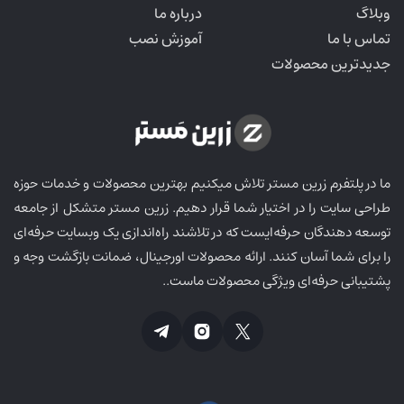
وبلاگ
درباره ما
سرویس هایی مانند
ابرآروان
)
تماس با ما
آموزش نصب
جدیدترین محصولات
دوره ساز پیشرفته و آزمون ساز
مهمترین قابلیت یک lms قطعا امکان ایجاد جلسات دوره به
سریعترین روش ممکن و بهینه‌ترین حالت آن است. برای هر
ما در پلتفرم زرین مستر تلاش میکنیم بهترین محصولات و خدمات حوزه
دوره، سرفصل و جلسات مختلف ایجاد کنید، هر جلسه
طراحی سایت را در اختیار شما قرار دهیم. زرین مستر متشکل از جامعه
توسعه دهندگان حرفه‌ایست که در تلاشند راه‌اندازی یک وبسایت حرفه‌ای
میتواند از نوع: ویدیو، پادکست، متن و آزمون باشد.
را برای شما آسان کنند. ارائه محصولات اورجینال، ضمانت بازگشت وجه و
به‌کارگیری ajax در نمایش داده‌ها باعث شده سرعت کُند و
پشتیبانی حرفه‌ای ویژگی محصولات ماست..
سنگینی محتواهای زیاد را نداشته باشیم. جلسات دوره
میتوانند اختیاری یا اجباری باشند، همچنین در بین جلسات
اگر آزمون قرار داده باشید میتوانید مشاهده ادامه دوره را
محدود به قبولی در آزمون‌ها کنید. سوالات آزمون‌ها
میتوانند از نوع چند گزینه‌ای یا تشریحی باشند.