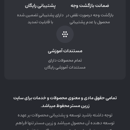
ضمانت بازگشت وجه
پشتیبانی رایگان
خود را نقد کنند.
بازگشت وجه درصورت نقض در
دارای پشتیبانی تضمین شده
تمامی قابلیت‌هایی که فروشنده ( استاد ) برای مدیریت
محصول یا عدم پشتیبانی
با قابلیت تمدید
دوره‌های خود و سایر موارد نیاز دارد همگی در پنل کاربری و
درون وبسایت شما نمایش داده میشوند. این یعنی کاربران
نیازی به دسترسی مدیر یا سایر دسترسی ها برای پیشخوان
مستندات آموزشی
ندارند. ضمن اینکه تمامی تغییرات فروشندگان روی دوره‌ها،
تمام محصولات دارای
قبل از اینکه بصورت عمومی منتشر شود، برای بازبینی ارسال
مستندات آموزشی رایگان
میگردد.
فروش اشتراک ویژه
تمامی حقوق مادی و معنوی محصولات و خدمات برای سایت
سیستم اشتراک ویزه درنا ال‌ام‌اس این امکان را به شما
زرین مستر محفوظ میباشد.
میدهد تا به واسطه آن بتوانید برخی از دوره‌های خود را
توجه داشته باشید توسعه و پشتیبانی محصولات بر عهده
بصورت رایگان برای کاربرانی که دارای اشتراک هستند ارائه
توسعه دهنده آن محصول میباشد و زرین مستر تنها فراهم