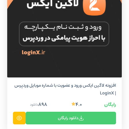
افزونه لاگین ایکس ورود و عضویت با شماره موبایل وردپرس
| LoginX
رایگان
۴.۰
۸۹۸
دانلود
دانلود رایگان